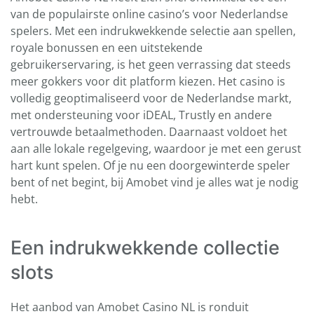
van de populairste online casino’s voor Nederlandse
spelers. Met een indrukwekkende selectie aan spellen,
royale bonussen en een uitstekende
gebruikerservaring, is het geen verrassing dat steeds
meer gokkers voor dit platform kiezen. Het casino is
volledig geoptimaliseerd voor de Nederlandse markt,
met ondersteuning voor iDEAL, Trustly en andere
vertrouwde betaalmethoden. Daarnaast voldoet het
aan alle lokale regelgeving, waardoor je met een gerust
hart kunt spelen. Of je nu een doorgewinterde speler
bent of net begint, bij Amobet vind je alles wat je nodig
hebt.
Een indrukwekkende collectie
slots
Het aanbod van Amobet Casino NL is ronduit