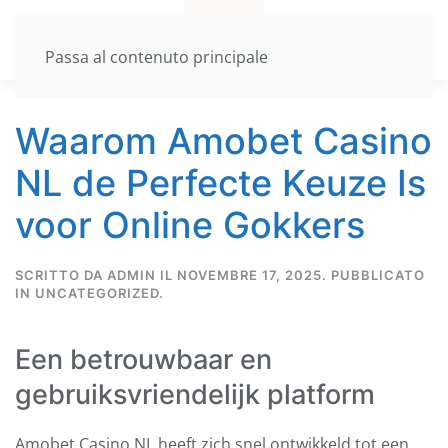
Passa al contenuto principale
Waarom Amobet Casino
NL de Perfecte Keuze Is
voor Online Gokkers
SCRITTO DA
ADMIN
IL
NOVEMBRE 17, 2025
. PUBBLICATO
IN
UNCATEGORIZED
.
Een betrouwbaar en
gebruiksvriendelijk platform
Amobet Casino NL heeft zich snel ontwikkeld tot een