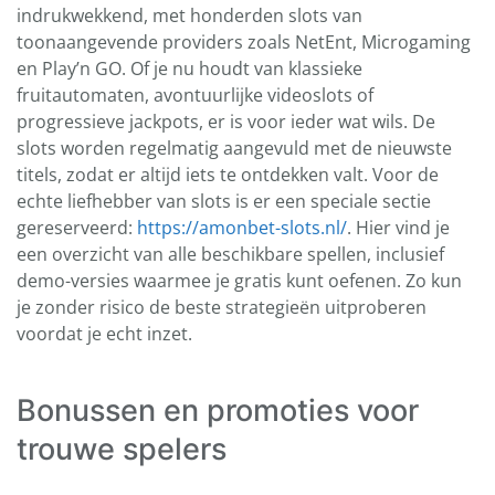
indrukwekkend, met honderden slots van
toonaangevende providers zoals NetEnt, Microgaming
en Play’n GO. Of je nu houdt van klassieke
fruitautomaten, avontuurlijke videoslots of
progressieve jackpots, er is voor ieder wat wils. De
slots worden regelmatig aangevuld met de nieuwste
titels, zodat er altijd iets te ontdekken valt. Voor de
echte liefhebber van slots is er een speciale sectie
gereserveerd:
https://amonbet-slots.nl/
. Hier vind je
een overzicht van alle beschikbare spellen, inclusief
demo-versies waarmee je gratis kunt oefenen. Zo kun
je zonder risico de beste strategieën uitproberen
voordat je echt inzet.
Bonussen en promoties voor
trouwe spelers