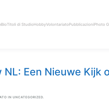
e
Bio
Titoli di Studio
Hobby
Volontariato
Pubblicazioni
Photo G
NL: Een Nieuwe Kijk o
CATO IN
UNCATEGORIZED
.