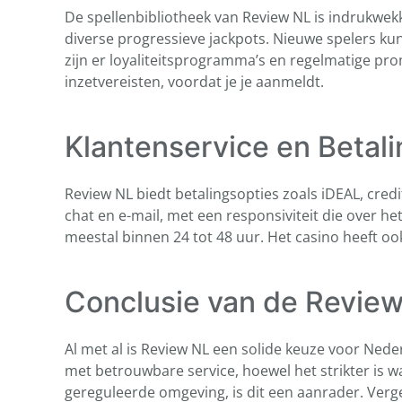
De spellenbibliotheek van Review NL is indrukwekk
diverse progressieve jackpots. Nieuwe spelers ku
zijn er loyaliteitsprogramma’s en regelmatige pr
inzetvereisten, voordat je je aanmeldt.
Klantenservice en Betal
Review NL biedt betalingsopties zoals iDEAL, cred
chat en e-mail, met een responsiviteit die over h
meestal binnen 24 tot 48 uur. Het casino heeft ook
Conclusie van de Revie
Al met al is Review NL een solide keuze voor Ned
met betrouwbare service, hoewel het strikter is w
gereguleerde omgeving, is dit een aanrader. Verge