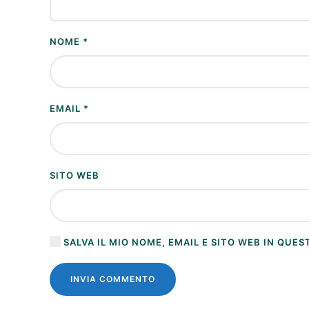
NOME
*
EMAIL
*
SITO WEB
SALVA IL MIO NOME, EMAIL E SITO WEB IN QU
INVIA COMMENTO