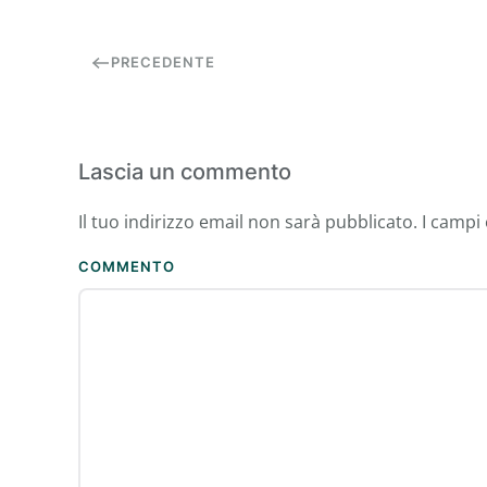
PRECEDENTE
Lascia un commento
Il tuo indirizzo email non sarà pubblicato. I camp
COMMENTO