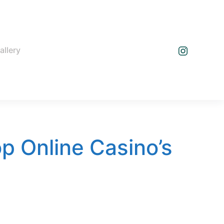
allery
p Online Casino’s