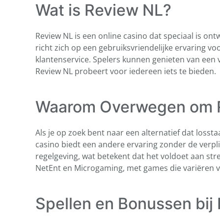
Wat is Review NL?
Review NL is een online casino dat speciaal is on
richt zich op een gebruiksvriendelijke ervaring v
klantenservice. Spelers kunnen genieten van een 
Review NL probeert voor iedereen iets te bieden.
Waarom Overwegen om R
Als je op zoek bent naar een alternatief dat lossta
casino biedt een andere ervaring zonder de verpl
regelgeving, wat betekent dat het voldoet aan str
NetEnt en Microgaming, met games die variëren va
Spellen en Bonussen bij