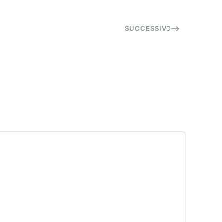
SUCCESSIVO