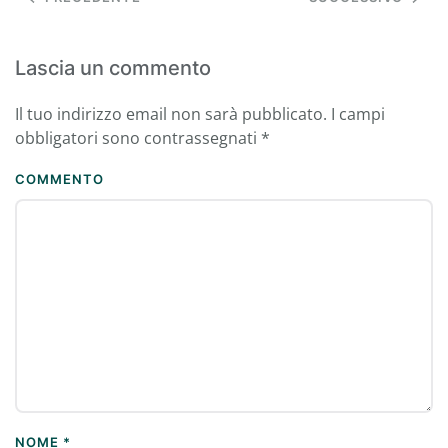
Lascia un commento
Il tuo indirizzo email non sarà pubblicato. I campi
obbligatori sono contrassegnati
*
COMMENTO
NOME
*