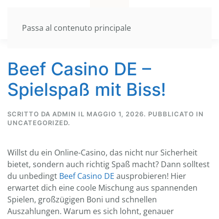
Passa al contenuto principale
Beef Casino DE –
Spielspaß mit Biss!
SCRITTO DA
ADMIN
IL
MAGGIO 1, 2026
. PUBBLICATO IN
UNCATEGORIZED
.
Willst du ein Online-Casino, das nicht nur Sicherheit
bietet, sondern auch richtig Spaß macht? Dann solltest
du unbedingt
Beef Casino DE
ausprobieren! Hier
erwartet dich eine coole Mischung aus spannenden
Spielen, großzügigen Boni und schnellen
Auszahlungen. Warum es sich lohnt, genauer